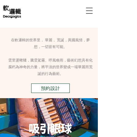
在軟邏輯的世界里， 華麗， 荒誕，異國風情，夢
想，一切皆有可能。
雲里盪鞦韆，騰雲駕霧、呼風喚雨，藝術幻想具有化
腐朽為神奇的力量，將平淡的世界變成一場華麗而荒
誕的行為藝術。
預約設計